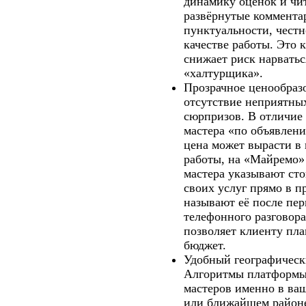
динамику оценок и чи
развёрнутые коммента
пунктуальности, честн
качестве работы. Это 
снижает риск нарватьс
«халтурщика».
Прозрачное ценообра
отсутствие неприятны
сюрпризов.
В отличие 
мастера «по объявлени
цена может вырасти в 
работы, на «Майремо»
мастера указывают ст
своих услуг прямо в п
называют её после пе
телефонного разговора
позволяет клиенту пл
бюджет.
Удобный географическ
Алгоритмы платформы
мастеров именно в ва
или ближайшем районе