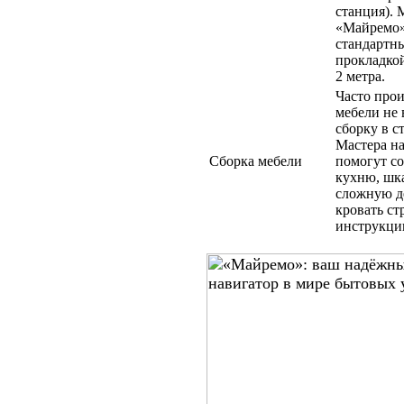
станция). 
«Майремо
стандартн
прокладкой
2 метра.
Часто про
мебели не
сборку в с
Мастера н
Сборка мебели
помогут со
кухню, шк
сложную д
кровать ст
инструкци