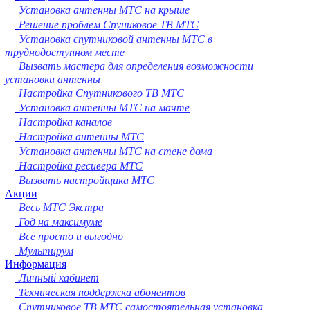
Сургут
Установка антенны МТС на крыше
Владимир
Решение проблем Спуниковое ТВ МТС
Нижний Тагил
Установка спутниковой антенны МТС в
Архангельск
труднодоступном месте
Чита
Вызвать мастера для определения возможности
Симферополь
установки антенны
Калуга
Настройка Спутникового ТВ МТС
Смоленск
Установка антенны МТС на мачте
Волжский
Настройка каналов
Саранск
Настройка антенны МТС
Курган
Установка антенны МТС на стене дома
Череповец
Настройка ресивера МТС
Орёл
Вызвать настройщика МТС
Вологда
Акции
Якутск
Весь МТС Экстра
Владикавказ
Год на максимуме
Подольск
Всё просто и выгодно
Грозный
Мультирум
Информация
Мурманск
Личный кабинет
Тамбов
Техническая поддержка абонентов
Стерлитамак
Спутниковое ТВ МТС самостоятельная установка
Петрозаводск