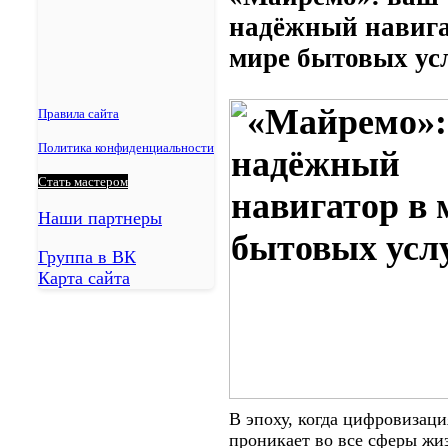
Благодарный
надёжный навига
Будённовск
Георгиевск
мире бытовых ус
Ипатово
Новопавловск
Минеральные Воды
Правила сайта
Ессентуки
Политика конфиденциальности
Пятигорск
Кисловодск
Стать мастером
Железноводск
Лермонтов
Наши партнеры
Нефтекумск
Группа в ВК
Зеленокумск
Карта сайта
Александровское
Курсавка
Дивное
Арзгир
Красногвардейское
Курская
Левокумское
В эпоху, когда цифровизаци
Новоселицкое
проникает во все сферы жи
Ессентукская