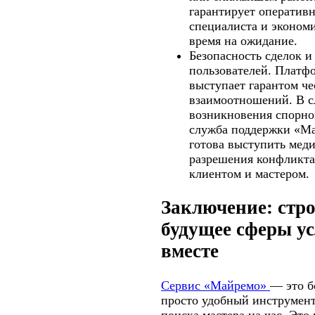
гарантирует оператив
специалиста и эконом
время на ожидание.
Безопасность сделок и
пользователей.
Платфо
выступает гарантом ч
взаимоотношений. В с
возникновения спорно
служба поддержки «М
готова выступить мед
разрешения конфликт
клиентом и мастером.
Заключение: стр
будущее сферы ус
вместе
Сервис «Майремо»
— это б
просто удобный инструмент
поиска мастера на час. Это 