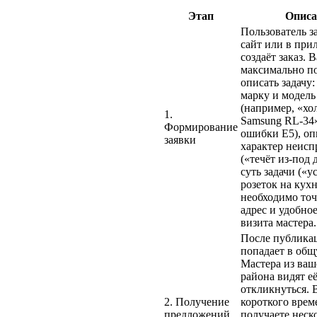
Этап
Описа
Пользователь з
сайт или в при
создаёт заказ. 
максимально п
описать задачу:
марку и модель
(например, «хо
1.
Samsung RL-34»
Формирование
ошибки E5), оп
заявки
характер неисп
(«течёт из-под
суть задачи («у
розеток на кухн
необходимо точ
адрес и удобное
визита мастера.
После публикац
попадает в общ
Мастера из ваш
района видят е
откликнуться. 
2. Получение
короткого врем
предложений
получаете неск