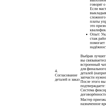
выполнен
говорят о
Если мас
выкладыв
сложного
платы уп
это приз
квалифик
Опыт: Ук
стаж рабо
помогает
надёжнос
Выбрав лучшег
вы связываетес
встроенный ча
для финальног
4.
деталей (напри
Согласование
запчасти нужно
деталей и заказ
После этого вы
подтверждаете з
Система фиксир
договорённости
Мастер приезжа
назначенное вр