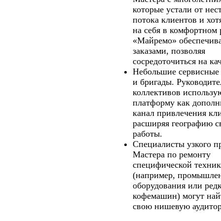
которые устали от нес
потока клиентов и хот
на себя в комфортном
«Майремо» обеспечива
заказами, позволяя
сосредоточиться на кач
Небольшие сервисные
и бригады.
Руководите
коллективов использу
платформу как допол
канал привлечения кл
расширяя географию с
работы.
Специалисты узкого п
Мастера по ремонту
специфической техни
(например, промышле
оборудования или ред
кофемашин) могут най
свою нишевую аудито