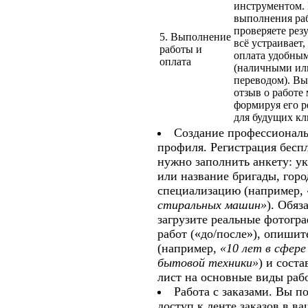
инструментом.
выполнения ра
проверяете резу
5. Выполнение
всё устраивает
работы и
оплата удобны
оплата
(наличными ил
переводом). Вы
отзыв о работе 
формируя его 
для будущих кл
Создание профессионал
профиля.
Регистрация бесп
нужно заполнить анкету: у
или название бригады, горо
специализацию (например,
стиральных машин»
). Обяз
загрузите реальные фотогр
работ («до/после»), опишит
(например,
«10 лет в сфер
бытовой техники»
) и соста
лист на основные виды рабо
Работа с заказами.
Вы по
доступ к ленте заказов в в