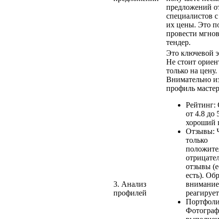
предложений о
специалистов с
их цены. Это п
провести мгно
тендер.
Это ключевой э
Не стоит ориен
только на цену.
Внимательно и
профиль мастер
Рейтинг:
от 4.8 до
хороший п
Отзывы: 
только
положите
отрицате
отзывы (
есть). Об
3. Анализ
внимание,
профилей
реагирует
Портфоли
Фотогра