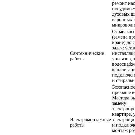
ремонт нас
посудомое
духовых ш
варочных 
микроволн
От мелког
(замена пр
кране) до
задач: уст
Сантехнические
инсталляц
работы
унитазов, 
водоснабж
канализац
подключен
и стираль
Безопаснос
превыше в
Мастера в
замену
электропр
квартире, 
Электромонтажные
электрощит
работы
и подключе
монтаж роз