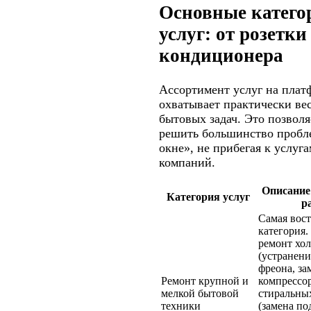
Основные катего
услуг: от розетки
кондиционера
Ассортимент услуг на плат
охватывает практически вес
бытовых задач. Это позволя
решить большинство пробл
окне», не прибегая к услуг
компаний.
Описание
Категория услуг
р
Самая вос
категория.
ремонт хо
(устранени
фреона, за
Ремонт крупной и
компрессор
мелкой бытовой
стиральны
техники
(замена п