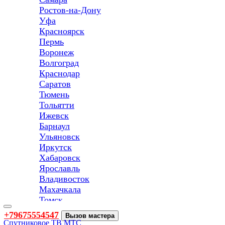
Ростов-на-Дону
Уфа
Красноярск
Пермь
Воронеж
Волгоград
Краснодар
Саратов
Тюмень
Тольятти
Ижевск
Барнаул
Ульяновск
Иркутск
Хабаровск
Ярославль
Владивосток
Махачкала
Томск
Оренбург
Toggle
+79675554547
Вызов мастера
navigation
Кемерово
Спутниковое ТВ МТС