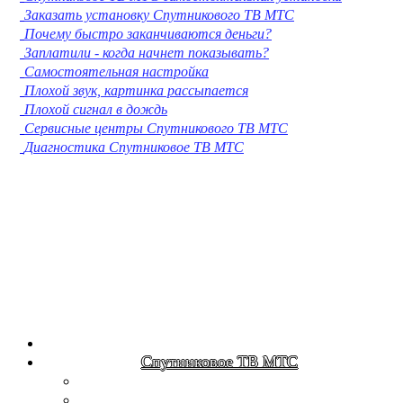
Заказать установку Спутникового ТВ МТС
Кострома
Почему быстро заканчиваются деньги?
Нижневартовск
Заплатили - когда начнет показывать?
Новороссийск
Самостоятельная настройка
Йошкар-Ола
Плохой звук, картинка рассыпается
Химки
Плохой сигнал в дождь
Таганрог
Сервисные центры Спутникового ТВ МТС
Комсомольск-на-Амуре
Диагностика Спутниковое ТВ МТС
Сыктывкар
Нижнекамск
Нальчик
Шахты
Дзержинск
Орск
Братск
Благовещенск
Энгельс
Ангарск
Королёв
Великий Новгород
Спутниковое ТВ МТС
Старый Оскол
Мытищи