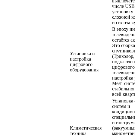
выключате
числе USB-
установку
сложной к
и систем 
В эпоху ин
телевидени
остаётся а
Это сборка
спутников
Установка и
(Триколор,
настройка
подключен
цифрового
цифрового
оборудования
телевиден
настройка 
Mesh-систе
стабильног
всей кварт
Установка 
систем и
кондицион
специальн
и инструм
Климатическая
(вакуумный
техника
манометри