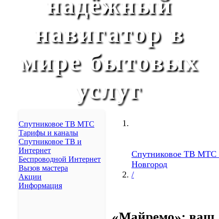
надёжный
Реутов
Пушкино
навигатор в
Артем
Ноябрьск
Ачинск
мире бытовых
Бердск
Арзамас
Елец
услуг
Элиста
Ногинск
Сергиев Посад
Новокуйбышевск
Спутниковое ТВ МТС
Железногорск
Тарифы и каналы
Михайловск
Спутниковое ТВ и
Изобильный
Интернет
Спутниковое ТВ МТС
Беспроводной Интернет
Невинномысск
Новгород
Вызов мастера
Кочубеевское
/
Акции
Донское
Информация
Грачёвка
Новоалександровск
Светлоград
«Майремо»: ваш