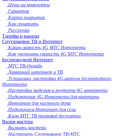
Новокузнецк
Цены на комплекты
Рязань
Гарантия
Астрахань
Карта покрытия
Набережные Челны
Как оплатить
Пенза
Рассрочка
Липецк
Тарифы и каналы
Спутниковое ТВ и Интернет
Киров
Какая скорость 4G МТС Интернета
Чебоксары
Как увеличить скорость 4G МТС Интернета
Тула
Беспроводной Интернет
Калининград
МТС ТВ-Онлайн
Балашиха
Домашний интернет и ТВ
Курск
Установка, настройка 4G-антенн беспроводного
Севастополь
Интернета
Улан-Удэ
Настройка модемов и роутеров 4G интернета
Ставрополь
Подключение 4G Интернета для квартиры
Сочи
Интернет для частного дома
Тверь
Подключаем Интернет для села
Магнитогорск
Кион МТС ТВ промокод бесплатно
Иваново
Вызов мастера
Брянск
Вызвать мастера
Белгород
Настроить Спутниковое ТВ-МТС