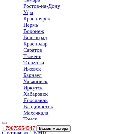
Ростов-на-Дону
Уфа
Красноярск
Пермь
Воронеж
Волгоград
Краснодар
Саратов
Тюмень
Тольятти
Ижевск
Барнаул
Ульяновск
Иркутск
Хабаровск
Ярославль
Владивосток
Махачкала
Томск
Оренбург
Toggle
+79675554547
Вызов мастера
navigation
Кемерово
Спутниковое ТВ МТС