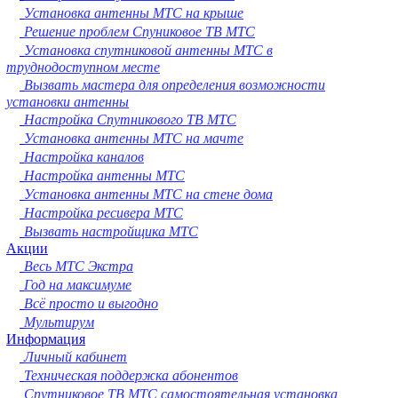
Сургут
Установка антенны МТС на крыше
Владимир
Решение проблем Спуниковое ТВ МТС
Нижний Тагил
Установка спутниковой антенны МТС в
Архангельск
труднодоступном месте
Чита
Вызвать мастера для определения возможности
Симферополь
установки антенны
Калуга
Настройка Спутникового ТВ МТС
Смоленск
Установка антенны МТС на мачте
Волжский
Настройка каналов
Саранск
Настройка антенны МТС
Курган
Установка антенны МТС на стене дома
Череповец
Настройка ресивера МТС
Орёл
Вызвать настройщика МТС
Вологда
Акции
Якутск
Весь МТС Экстра
Владикавказ
Год на максимуме
Подольск
Всё просто и выгодно
Грозный
Мультирум
Информация
Мурманск
Личный кабинет
Тамбов
Техническая поддержка абонентов
Стерлитамак
Спутниковое ТВ МТС самостоятельная установка
Петрозаводск