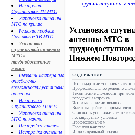
Благодарный
труднодоступном мест
Настроить
Будённовск
Спутниковое ТВ-МТС
Георгиевск
Установка антенны
Ипатово
МТС на крыше
Новопавловск
Установка спутн
Решение проблем
Минеральные Воды
Спуниковое ТВ МТС
антенны МТС в
Ессентуки
Установка
Пятигорск
труднодоступном 
спутниковой антенны
Кисловодск
МТС в
Нижнем Новгоро
Железноводск
труднодоступном
Лермонтов
месте
Нефтекумск
Вызвать мастера для
СОДЕРЖАНИЕ
Зеленокумск
определения
Александровское
Нестандартные установки спутни
возможности установки
Профессиональное решение сложн
Курсавка
антенны
Технические сложности при монт
Дивное
городской застройке
Настройка
Арзгир
Использование автовышки
Спутникового ТВ МТС
Высотные работы с промышленн
Красногвардейское
Стоимость установки спутниково
Установка антенны
Курская
нестандартных условиях
МТС на мачте
Левокумское
Профессионализм
Настройка каналов
Гарантия качества
Новоселицкое
Настройка антенны
Индивидуальный подход
Ессентукская