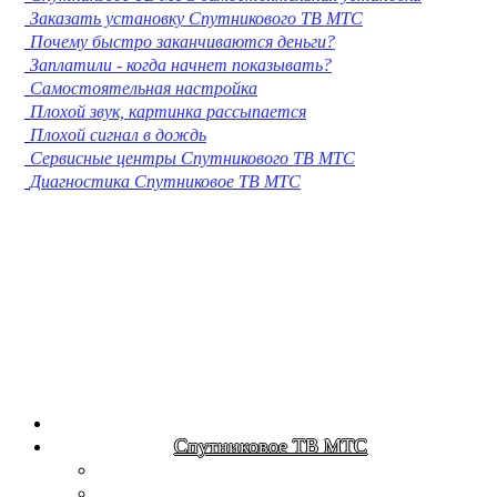
Заказать установку Спутникового ТВ МТС
Кострома
Почему быстро заканчиваются деньги?
Нижневартовск
Заплатили - когда начнет показывать?
Новороссийск
Самостоятельная настройка
Йошкар-Ола
Плохой звук, картинка рассыпается
Химки
Плохой сигнал в дождь
Таганрог
Сервисные центры Спутникового ТВ МТС
Комсомольск-на-Амуре
Диагностика Спутниковое ТВ МТС
Сыктывкар
Нижнекамск
Нальчик
Шахты
Дзержинск
Орск
Братск
Благовещенск
Энгельс
Ангарск
Королёв
Великий Новгород
Спутниковое ТВ МТС
Старый Оскол
Мытищи