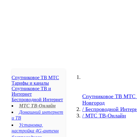
Реутов
Пушкино
Артем
Ноябрьск
Ачинск
Бердск
Арзамас
Елец
Элиста
Ногинск
Сергиев Посад
Новокуйбышевск
Спутниковое ТВ МТС
Железногорск
Тарифы и каналы
Михайловск
Спутниковое ТВ и
Изобильный
Интернет
Спутниковое ТВ МТС
Беспроводной Интернет
Невинномысск
Новгород
МТС ТВ-Онлайн
Кочубеевское
/ Беспроводной Интер
Домашний интернет
Донское
/ МТС ТВ-Онлайн
и ТВ
Грачёвка
Установка,
Новоалександровск
настройка 4G-антенн
Светлоград