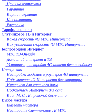
Новокузнецк
Цены на комплекты
Рязань
Гарантия
Астрахань
Карта покрытия
Набережные Челны
Как оплатить
Пенза
Рассрочка
Липецк
Тарифы и каналы
Спутниковое ТВ и Интернет
Киров
Какая скорость 4G МТС Интернета
Чебоксары
Как увеличить скорость 4G МТС Интернета
Тула
Беспроводной Интернет
Калининград
МТС ТВ-Онлайн
Балашиха
Домашний интернет и ТВ
Курск
Установка, настройка 4G-антенн беспроводного
Севастополь
Интернета
Улан-Удэ
Настройка модемов и роутеров 4G интернета
Ставрополь
Подключение 4G Интернета для квартиры
Сочи
Интернет для частного дома
Тверь
Подключаем Интернет для села
Магнитогорск
Кион МТС ТВ промокод бесплатно
Иваново
Вызов мастера
Брянск
Вызвать мастера
Белгород
Настроить Спутниковое ТВ-МТС