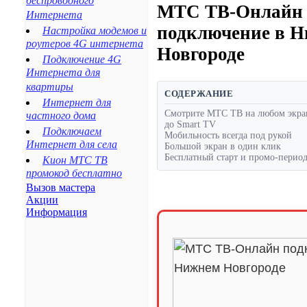
беспроводного
Благодарный
МТС ТВ-Онлайн
Интернета
Будённовск
подключение в 
Настройка модемов и
Георгиевск
роутеров 4G интернета
Ипатово
Новгороде
Подключение 4G
Новопавловск
Интернета для
Минеральные Воды
квартиры
Ессентуки
СОДЕРЖАНИЕ
Интернет для
Пятигорск
Смотрите МТС ТВ на любом экран
частного дома
Кисловодск
до Smart TV
Подключаем
Железноводск
Мобильность всегда под рукой
Интернет для села
Большой экран в один клик
Лермонтов
Бесплатный старт и промо-перио
Кион МТС ТВ
Нефтекумск
промокод бесплатно
Зеленокумск
Вызов мастера
Александровское
Акции
Курсавка
Информация
Дивное
Арзгир
Красногвардейское
Курская
Левокумское
Новоселицкое
Ессентукская