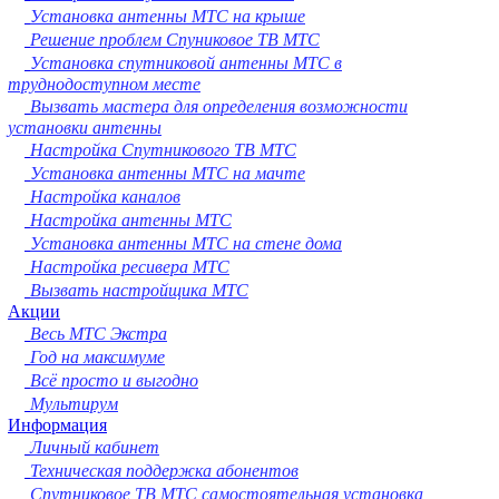
Сургут
Установка антенны МТС на крыше
Владимир
Решение проблем Спуниковое ТВ МТС
Нижний Тагил
Установка спутниковой антенны МТС в
Архангельск
труднодоступном месте
Чита
Вызвать мастера для определения возможности
Симферополь
установки антенны
Калуга
Настройка Спутникового ТВ МТС
Смоленск
Установка антенны МТС на мачте
Волжский
Настройка каналов
Саранск
Настройка антенны МТС
Курган
Установка антенны МТС на стене дома
Череповец
Настройка ресивера МТС
Орёл
Вызвать настройщика МТС
Вологда
Акции
Якутск
Весь МТС Экстра
Владикавказ
Год на максимуме
Подольск
Всё просто и выгодно
Грозный
Мультирум
Информация
Мурманск
Личный кабинет
Тамбов
Техническая поддержка абонентов
Стерлитамак
Спутниковое ТВ МТС самостоятельная установка
Петрозаводск