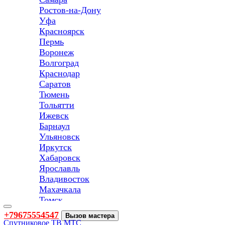
Ростов-на-Дону
Уфа
Красноярск
Пермь
Воронеж
Волгоград
Краснодар
Саратов
Тюмень
Тольятти
Ижевск
Барнаул
Ульяновск
Иркутск
Хабаровск
Ярославль
Владивосток
Махачкала
Томск
Оренбург
Toggle
+79675554547
Вызов мастера
navigation
Кемерово
Спутниковое ТВ МТС