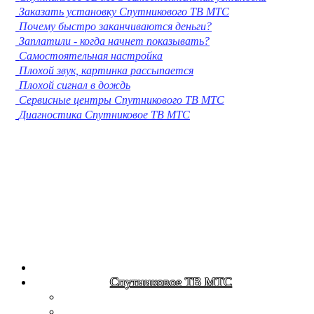
Заказать установку Спутникового ТВ МТС
Кострома
Почему быстро заканчиваются деньги?
Нижневартовск
Заплатили - когда начнет показывать?
Новороссийск
Самостоятельная настройка
Йошкар-Ола
Плохой звук, картинка рассыпается
Химки
Плохой сигнал в дождь
Таганрог
Сервисные центры Спутникового ТВ МТС
Комсомольск-на-Амуре
Диагностика Спутниковое ТВ МТС
Сыктывкар
Нижнекамск
Нальчик
Шахты
Дзержинск
Орск
Братск
Благовещенск
Энгельс
Ангарск
Королёв
Великий Новгород
Спутниковое ТВ МТС
Старый Оскол
Мытищи