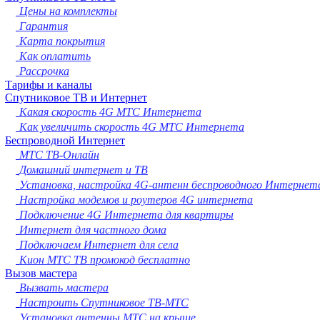
Новокузнецк
Цены на комплекты
Рязань
Гарантия
Астрахань
Карта покрытия
Набережные Челны
Как оплатить
Пенза
Рассрочка
Липецк
Тарифы и каналы
Спутниковое ТВ и Интернет
Киров
Какая скорость 4G МТС Интернета
Чебоксары
Как увеличить скорость 4G МТС Интернета
Тула
Беспроводной Интернет
Калининград
МТС ТВ-Онлайн
Балашиха
Домашний интернет и ТВ
Курск
Установка, настройка 4G-антенн беспроводного Интернет
Севастополь
Настройка модемов и роутеров 4G интернета
Улан-Удэ
Подключение 4G Интернета для квартиры
Ставрополь
Интернет для частного дома
Сочи
Подключаем Интернет для села
Тверь
Кион МТС ТВ промокод бесплатно
Магнитогорск
Вызов мастера
Иваново
Вызвать мастера
Брянск
Настроить Спутниковое ТВ-МТС
Белгород
Установка антенны МТС на крыше