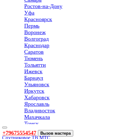
Ростов-на-Дону
Уфа
Красноярск
Пермь
Воронеж
Волгоград
Краснодар
Саратов
Тюмень
Тольятти
Ижевск
Барнаул
Ульяновск
Иркутск
Хабаровск
Ярославль
Владивосток
Махачкала
Томск
Оренбург
Toggle
+79675554547
Вызов мастера
navigation
Кемерово
Спутниковое ТВ МТС