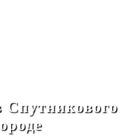
в Спутникового
ороде