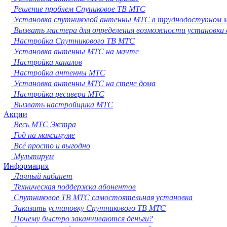
Сургут
Решение проблем Спуниковое ТВ МТС
Владимир
Установка спутниковой антенны МТС в труднодоступном 
Нижний Тагил
Вызвать мастера для определения возможности установки
Архангельск
Настройка Спутникового ТВ МТС
Чита
Установка антенны МТС на мачте
Симферополь
Настройка каналов
Калуга
Настройка антенны МТС
Смоленск
Установка антенны МТС на стене дома
Волжский
Настройка ресивера МТС
Саранск
Вызвать настройщика МТС
Курган
Акции
Череповец
Весь МТС Экстра
Орёл
Год на максимуме
Вологда
Всё просто и выгодно
Якутск
Мультирум
Владикавказ
Информация
Подольск
Личный кабинет
Грозный
Техническая поддержка абонентов
Мурманск
Спутниковое ТВ МТС самостоятельная установка
Тамбов
Заказать установку Спутникового ТВ МТС
Стерлитамак
Почему быстро заканчиваются деньги?
Петрозаводск