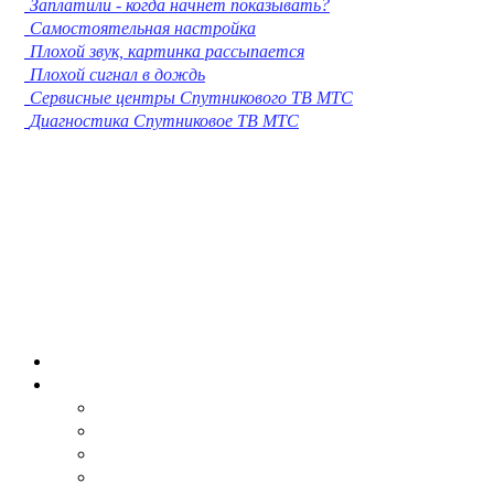
Заплатили - когда начнет показывать?
Кострома
Самостоятельная настройка
Нижневартовск
Плохой звук, картинка рассыпается
Новороссийск
Плохой сигнал в дождь
Йошкар-Ола
Сервисные центры Спутникового ТВ МТС
Химки
Диагностика Спутниковое ТВ МТС
Таганрог
Комсомольск-на-Амуре
Сыктывкар
Нижнекамск
Нальчик
Шахты
Дзержинск
Орск
Братск
Благовещенск
Энгельс
Ангарск
Королёв
Великий Новгород
Старый Оскол
Мытищи