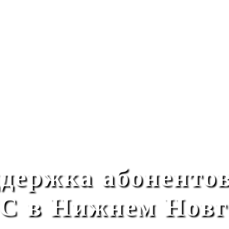
ддержка абоненто
С в Нижнем Новг