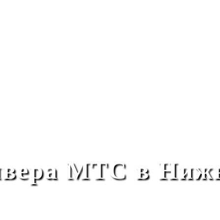
ивера МТС в Ниж