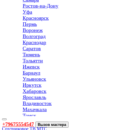
Ростов-на-Дону
Уфа
Красноярск
Пермь
Воронеж
Волгоград
Краснодар
Саратов
Тюмень
Тольятти
Ижевск
Барнаул
Ульяновск
Иркутск
Хабаровск
Ярославль
Владивосток
Махачкала
Томск
Оренбург
Toggle
+79675554547
Вызов мастера
navigation
Кемерово
Спутниковое ТВ МТС