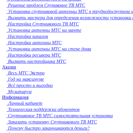
Сургут
Решение проблем Спуниковое ТВ МТС
Владимир
Установка спутниковой антенны МТС в труднодоступном 
Нижний Тагил
Вызвать мастера для определения возможности установки
Архангельск
Настройка Спутникового ТВ МТС
Чита
Установка антенны МТС на мачте
Симферополь
Настройка каналов
Калуга
Настройка антенны МТС
Смоленск
Установка антенны МТС на стене дома
Волжский
Настройка ресивера МТС
Саранск
Вызвать настройщика МТС
Курган
Акции
Череповец
Весь МТС Экстра
Орёл
Год на максимуме
Вологда
Всё просто и выгодно
Якутск
Мультирум
Владикавказ
Информация
Подольск
Личный кабинет
Грозный
Техническая поддержка абонентов
Мурманск
Спутниковое ТВ МТС самостоятельная установка
Тамбов
Заказать установку Спутникового ТВ МТС
Стерлитамак
Почему быстро заканчиваются деньги?
Петрозаводск