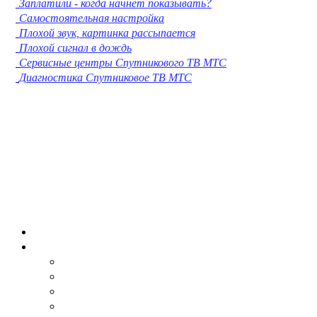
Заплатили - когда начнет показывать?
Кострома
Самостоятельная настройка
Нижневартовск
Плохой звук, картинка рассыпается
Новороссийск
Плохой сигнал в дождь
Йошкар-Ола
Сервисные центры Спутникового ТВ МТС
Химки
Диагностика Спутниковое ТВ МТС
Таганрог
Комсомольск-на-Амуре
Сыктывкар
Нижнекамск
Нальчик
Шахты
Дзержинск
Орск
Братск
Благовещенск
Энгельс
Ангарск
Королёв
Великий Новгород
Старый Оскол
Мытищи