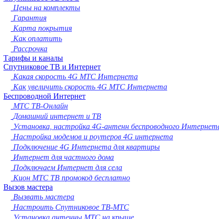
Новокузнецк
Цены на комплекты
Рязань
Гарантия
Астрахань
Карта покрытия
Набережные Челны
Как оплатить
Пенза
Рассрочка
Липецк
Тарифы и каналы
Спутниковое ТВ и Интернет
Киров
Какая скорость 4G МТС Интернета
Чебоксары
Как увеличить скорость 4G МТС Интернета
Тула
Беспроводной Интернет
Калининград
МТС ТВ-Онлайн
Балашиха
Домашний интернет и ТВ
Курск
Установка, настройка 4G-антенн беспроводного Интернет
Севастополь
Настройка модемов и роутеров 4G интернета
Улан-Удэ
Подключение 4G Интернета для квартиры
Ставрополь
Интернет для частного дома
Сочи
Подключаем Интернет для села
Тверь
Кион МТС ТВ промокод бесплатно
Магнитогорск
Вызов мастера
Иваново
Вызвать мастера
Брянск
Настроить Спутниковое ТВ-МТС
Белгород
Установка антенны МТС на крыше