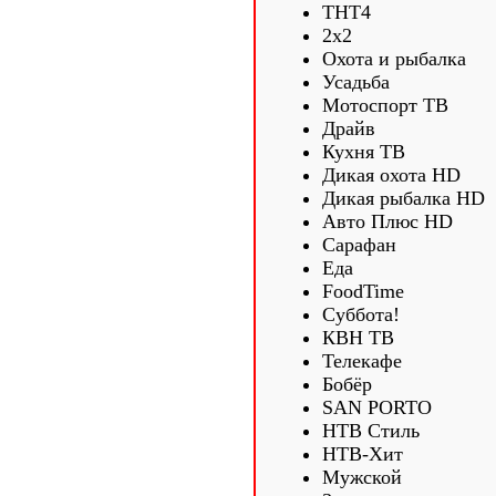
ТНТ4
2х2
Охота и рыбалка
Усадьба
Мотоспорт ТВ
Драйв
Кухня ТВ
Дикая охота HD
Дикая рыбалка HD
Авто Плюс HD
Сарафан
Еда
FoodTime
Суббота!
КВН ТВ
Телекафе
Бобёр
SAN PORTO
НТВ Стиль
НТВ-Хит
Мужской