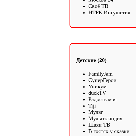
Своё ТВ
НТРК Ингушетия
Детские (20)
FamilyJam
СуперГерои
Уникум
duckTV
Радость моя
Tiji
Мульт
Мультиландия
Шаян ТВ
В гостях у сказки