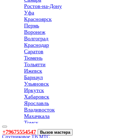
Ростов-на-Дону
Уфа
Красноярск
Пермь
Воронеж
Волгоград
Краснодар
Саратов
Тюмень
Тольятти
Ижевск
Барнаул
Ульяновск
Иркутск
Хабаровск
Ярославль
Владивосток
Махачкала
Томск
Оренбург
Toggle
+79675554547
Вызов мастера
navigation
Кемерово
Спутниковое ТВ МТС