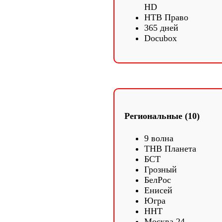
HD
НТВ Право
365 дней
Docubox
Региональные (10)
9 волна
ТНВ Планета
БСТ
Грозный
БелРос
Енисей
Югра
ННТ
Москва 24