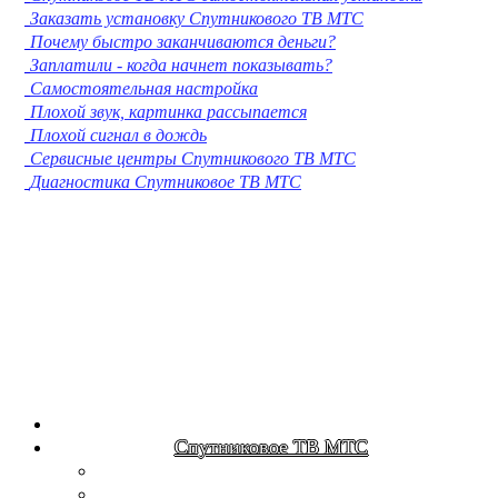
Заказать установку Спутникового ТВ МТС
Кострома
Почему быстро заканчиваются деньги?
Нижневартовск
Заплатили - когда начнет показывать?
Новороссийск
Самостоятельная настройка
Йошкар-Ола
Плохой звук, картинка рассыпается
Химки
Плохой сигнал в дождь
Таганрог
Сервисные центры Спутникового ТВ МТС
Комсомольск-на-Амуре
Диагностика Спутниковое ТВ МТС
Сыктывкар
Нижнекамск
Нальчик
Шахты
Дзержинск
Орск
Братск
Благовещенск
Энгельс
Ангарск
Королёв
Великий Новгород
Спутниковое ТВ МТС
Старый Оскол
Мытищи