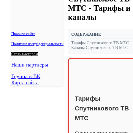
Благодарный
МТС - Тарифы и
Будённовск
Георгиевск
каналы
Ипатово
Новопавловск
Минеральные Воды
Правила сайта
СОДЕРЖАНИЕ
Ессентуки
Тарифы Спутникового ТВ МТС
Политика конфиденциальности
Пятигорск
Каналы Спутникового ТВ МТС
Кисловодск
Стать мастером
Железноводск
Лермонтов
Наши партнеры
Нефтекумск
Группа в ВК
Зеленокумск
Карта сайта
Александровское
Курсавка
Дивное
Тарифы
Арзгир
Спутникового ТВ
Красногвардейское
Курская
МТС
Левокумское
Новоселицкое
Ессентукская