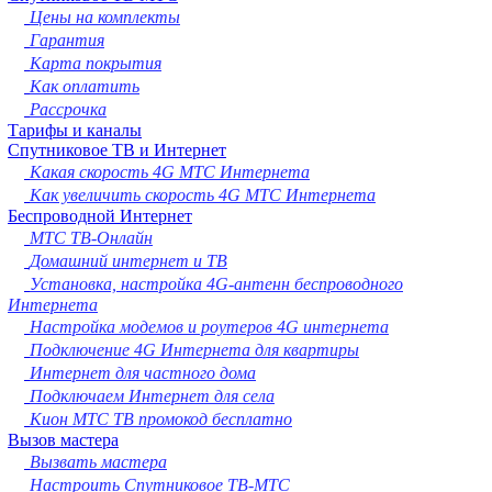
Новокузнецк
Цены на комплекты
Рязань
Гарантия
Астрахань
Карта покрытия
Набережные Челны
Как оплатить
Пенза
Рассрочка
Липецк
Тарифы и каналы
Спутниковое ТВ и Интернет
Киров
Какая скорость 4G МТС Интернета
Чебоксары
Как увеличить скорость 4G МТС Интернета
Тула
Беспроводной Интернет
Калининград
МТС ТВ-Онлайн
Балашиха
Домашний интернет и ТВ
Курск
Установка, настройка 4G-антенн беспроводного
Севастополь
Интернета
Улан-Удэ
Настройка модемов и роутеров 4G интернета
Ставрополь
Подключение 4G Интернета для квартиры
Сочи
Интернет для частного дома
Тверь
Подключаем Интернет для села
Магнитогорск
Кион МТС ТВ промокод бесплатно
Иваново
Вызов мастера
Брянск
Вызвать мастера
Белгород
Настроить Спутниковое ТВ-МТС