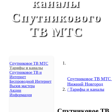
каналы
Реутов
Пушкино
Спутникового
Артем
Ноябрьск
Ачинск
ТВ МТС
Бердск
Арзамас
Елец
Элиста
Ногинск
Сергиев Посад
Новокуйбышевск
Спутниковое ТВ МТС
Железногорск
Тарифы и каналы
Михайловск
Спутниковое ТВ и
Изобильный
Интернет
Спутниковое ТВ МТС 
Беспроводной Интернет
Невинномысск
Нижний Новгород
Вызов мастера
Кочубеевское
/ Тарифы и каналы
Акции
Донское
Информация
Грачёвка
Новоалександровск
Светлоград
Спутниковое ТВ