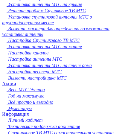
Сургут
Установка антенны МТС на крыше
Владимир
Решение проблем Спуниковое ТВ МТС
Нижний Тагил
Установка спутниковой антенны МТС в
Архангельск
труднодоступном месте
Чита
Вызвать мастера для определения возможности
Симферополь
установки антенны
Калуга
Настройка Спутникового ТВ МТС
Смоленск
Установка антенны МТС на мачте
Волжский
Настройка каналов
Саранск
Настройка антенны МТС
Курган
Установка антенны МТС на стене дома
Череповец
Настройка ресивера МТС
Орёл
Вызвать настройщика МТС
Вологда
Акции
Якутск
Весь МТС Экстра
Владикавказ
Год на максимуме
Подольск
Всё просто и выгодно
Грозный
Мультирум
Информация
Мурманск
Личный кабинет
Тамбов
Техническая поддержка абонентов
Стерлитамак
Спутниковое ТВ МТС самостоятельная установка
Петрозаводск